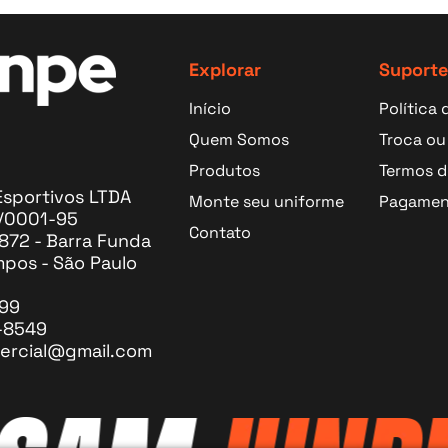
Explorar
Suporte
Início
Política 
Quem Somos
Troca ou
cone
 Ícone
ogle Ícone
Produtos
Termos d
sportivos LTDA
Monte seu uniforme
Pagamen
2/0001-95
Contato
872 - Barra Funda
pos - São Paulo
099
-8549
mercial@gmail.com