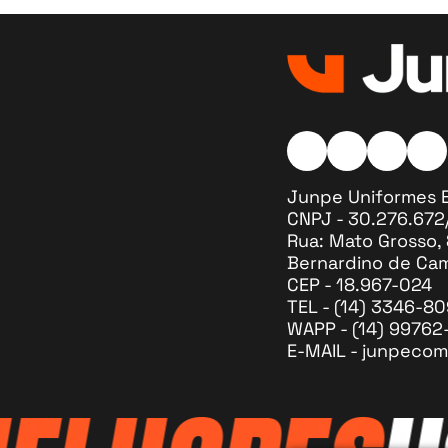
Instagram Ícone
Facebook Í
Twitter
Go
Junpe Uniformes E
CNPJ - 30.276.67
Rua: Mato Grosso, 
Bernardino de Cam
CEP - 18.967-024
TEL - (14) 3346-8
WAPP - (14) 99762
E-MAIL - junpeco