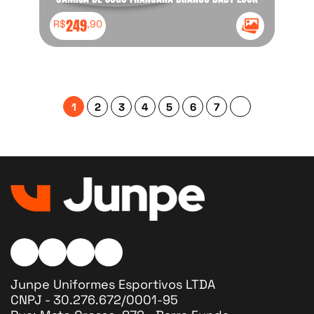
249
R$
,90
Ícone Galeria
1
2
3
4
5
6
7
Instagram Ícone
Facebook Ícone
Twitter Ícone
Google Ícone
Junpe Uniformes Esportivos LTDA
CNPJ - 30.276.672/0001-95