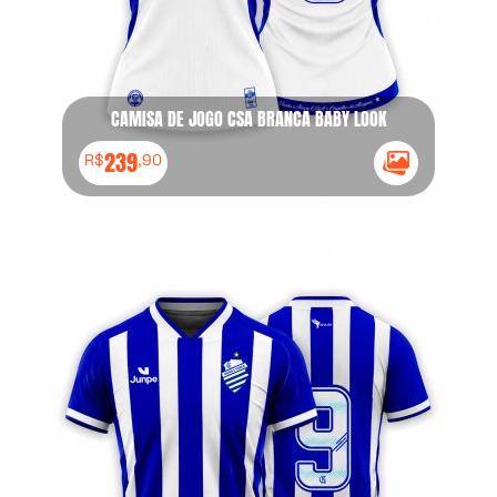
CAMISA DE JOGO CSA BRANCA BABY LOOK
239
R$
,90
Ícone Galeria