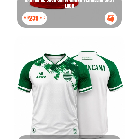
LOOK
239
R$
,90
Ícone Galeria