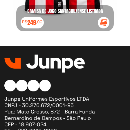
CAMISA DE JOGO SANTACRUZENSE LISTRADA
249
R$
,90
Ícone Galeria
Instagram Ícone
Facebook Ícone
Twitter Ícone
Google Ícone
Junpe Uniformes Esportivos LTDA
CNPJ - 30.276.672/0001-95
Rua: Mato Grosso, 872 - Barra Funda
Bernardino de Campos - São Paulo
CEP - 18.967-024