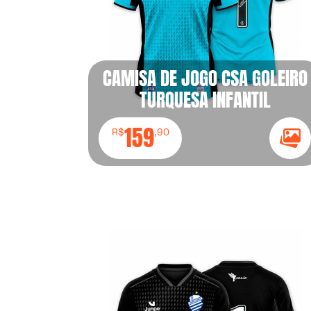
CAMISA DE JOGO CSA GOLEIRO
TURQUESA INFANTIL
159
R$
,90
Ícon