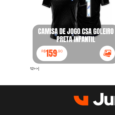
CAMISA DE JOGO CSA GOLEIRO
PRETA INFANTIL
159
R$
,90
Ícon
1
2
>
>|