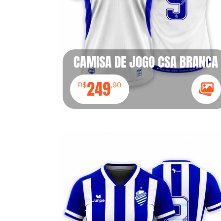
CAMISA DE JOGO CSA BRANCA
249
R$
,90
Ícon