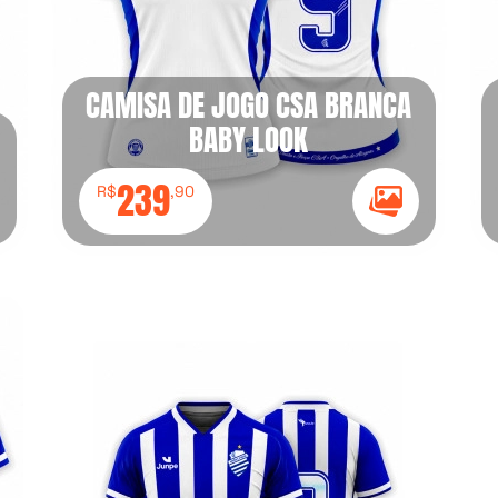
CAMISA DE JOGO CSA BRANCA
BABY LOOK
239
R$
,90
e Galeria
Ícone Galeria