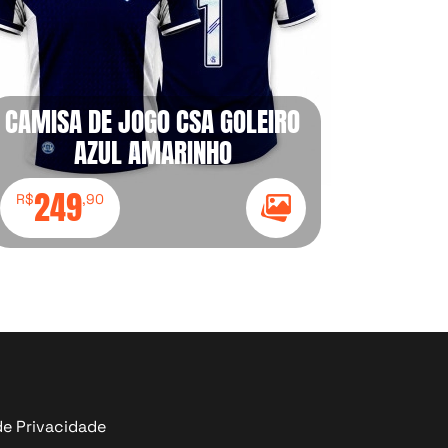
CAMISA DE JOGO CSA GOLEIRO
AZUL AMARINHO
249
R$
,90
Ícone Galeria
de Privacidade