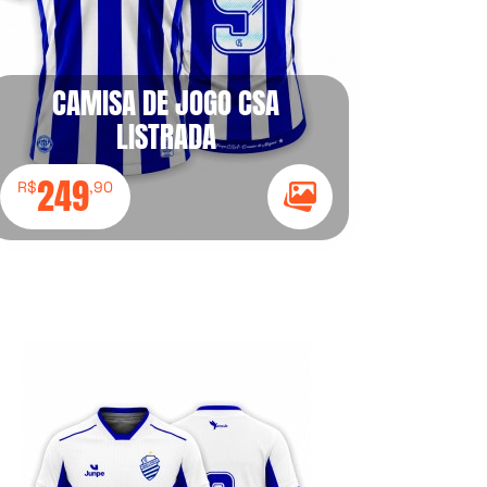
CAMISA DE JOGO CSA
LISTRADA
249
R$
,90
Ícone Galeria