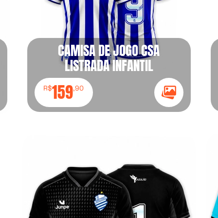
CAMISA DE JOGO CSA
LISTRADA INFANTIL
159
R$
,90
e Galeria
Ícone Galeria