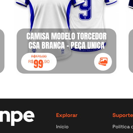
CAMISA MODELO TORCEDOR
CSA BRANCA - PEÇA UNICA
R$179,90
99
R$
,90
e Galeria
Ícone Galeria
Explorar
Suporte
Início
Política 