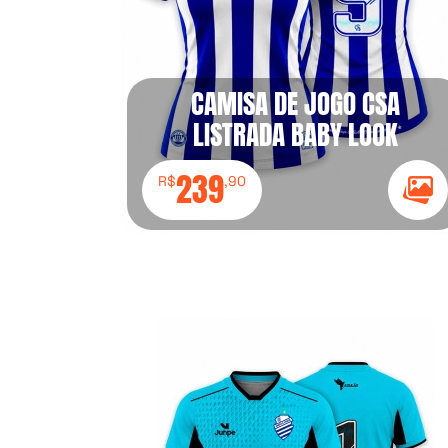
CAMISA DE JOGO CSA
LISTRADA BABY LOOK
239
R$
,90
Ícon