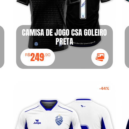
CAMISA DE JOGO CSA GOLEIRO
PRETA
249
R$
,90
e Galeria
Ícone Galeria
-44%