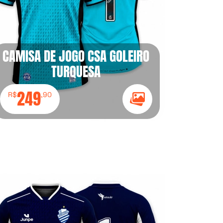
CAMISA DE JOGO CSA GOLEIRO
TURQUESA
249
R$
,90
Ícone Galeria