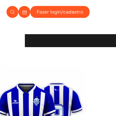
Fazer login/cadastro
Carrinho Ícone
Ícone de pesquisa