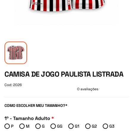
CAMISA DE JOGO PAULISTA LISTRADA
Cod: 2026
0 avaliações
COMO ESCOLHER MEU TAMANHO?*
1º - Tamanho Adulto
*
P
M
G
GG
G1
G2
G3