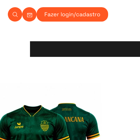
Fazer login/cadastro
Carrinho Ícone
Ícone de pesquisa