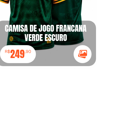
CAMISA DE JOGO FRANCANA
VERDE ESCURO
249
R$
,90
Ícone Galeria