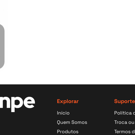
e Galeria
Explorar
Suporte
Início
Política 
Quem Somos
Troca ou
cone
 Ícone
ogle Ícone
Produtos
Termos d