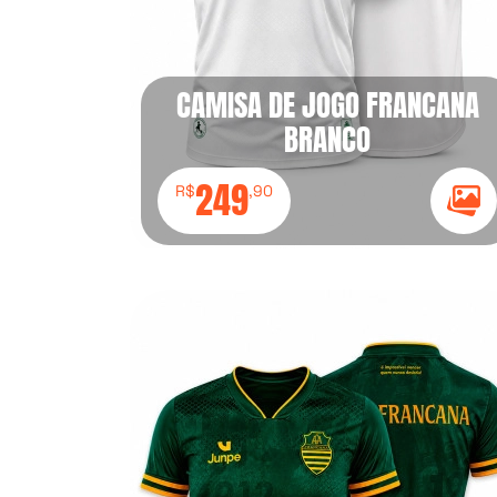
CAMISA DE JOGO FRANCANA
BRANCO
249
R$
,90
Ícon