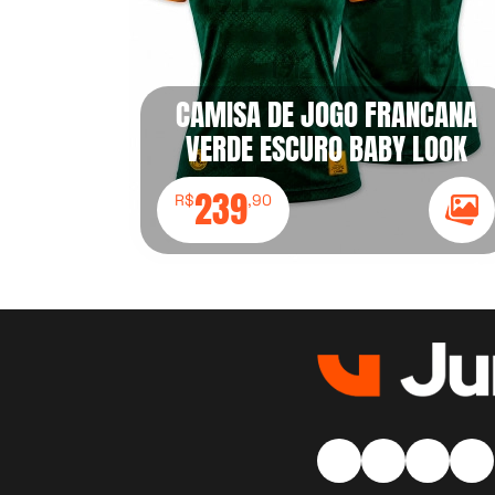
CAMISA DE JOGO FRANCANA
VERDE ESCURO BABY LOOK
239
R$
,90
Ícon
Instagram Ícone
Facebook Í
Twitter
Go